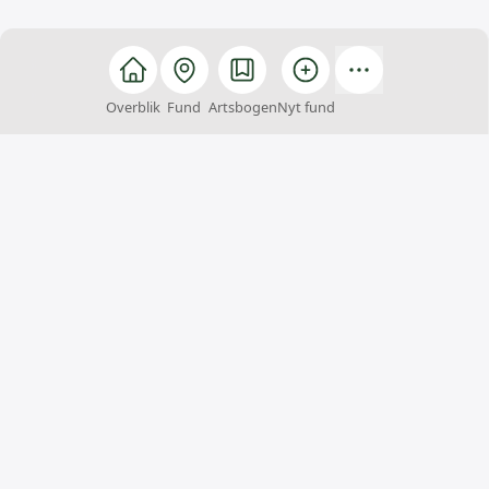
Overblik
Fund
Artsbogen
Nyt fund
Arter
Arter er et fællesskab, hvor alle kan hjælpe med at
finde, registrere og bestemme arter. Du kan samtidig
få inspiration til naturoplevelser og viden om