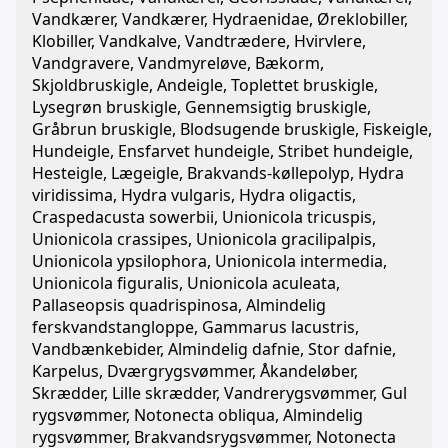
Vandkærer, Vandkærer, Hydraenidae, Øreklobiller,
Klobiller, Vandkalve, Vandtrædere, Hvirvlere,
Vandgravere, Vandmyreløve, Bækorm,
Skjoldbruskigle, Andeigle, Toplettet bruskigle,
Lysegrøn bruskigle, Gennemsigtig bruskigle,
Gråbrun bruskigle, Blodsugende bruskigle, Fiskeigle,
Hundeigle, Ensfarvet hundeigle, Stribet hundeigle,
Hesteigle, Lægeigle, Brakvands-køllepolyp, Hydra
viridissima, Hydra vulgaris, Hydra oligactis,
Craspedacusta sowerbii, Unionicola tricuspis,
Unionicola crassipes, Unionicola gracilipalpis,
Unionicola ypsilophora, Unionicola intermedia,
Unionicola figuralis, Unionicola aculeata,
Pallaseopsis quadrispinosa, Almindelig
ferskvandstangloppe, Gammarus lacustris,
Vandbænkebider, Almindelig dafnie, Stor dafnie,
Karpelus, Dværgrygsvømmer, Åkandeløber,
Skrædder, Lille skrædder, Vandrerygsvømmer, Gul
rygsvømmer, Notonecta obliqua, Almindelig
rygsvømmer, Brakvandsrygsvømmer, Notonecta