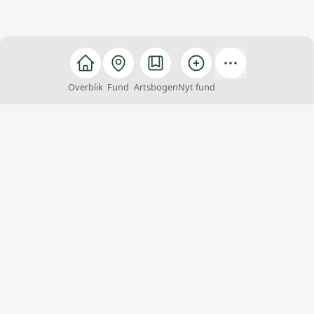
Overblik
Fund
Artsbogen
Nyt fund
Arter
Arter er et fællesskab, hvor alle kan hjælpe med at
finde, registrere og bestemme arter. Du kan samtidig