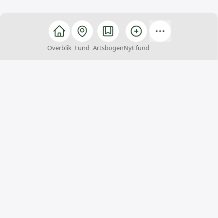
Overblik
Fund
Artsbogen
Nyt fund
Arter
Arter er et fællesskab, hvor alle kan hjælpe med at
finde, registrere og bestemme arter. Du kan samtidig
få inspiration til naturoplevelser og viden om