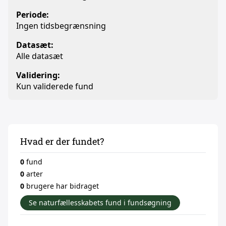
Periode:
Ingen tidsbegrænsning
Datasæt:
Alle datasæt
Validering:
Kun validerede fund
Hvad er der fundet?
0
fund
0
arter
0
brugere har bidraget
Se naturfællesskabets fund i fundsøgning