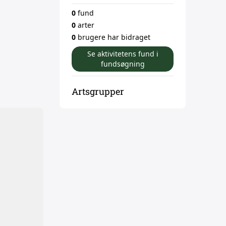
0
fund
0
arter
0
brugere har bidraget
Se aktivitetens fund i
fundsøgning
Artsgrupper