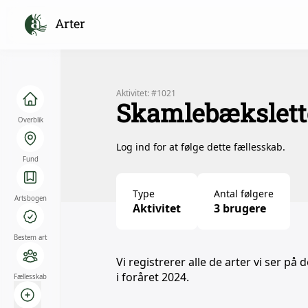
Arter
Aktivitet: #1021
Skamlebækslett
Overblik
Log ind for at følge dette fællesskab.
Fund
Type
Antal følgere
Artsbogen
Aktivitet
3 brugere
Bestem art
Vi registrerer alle de arter vi ser p
i foråret 2024.
Fællesskab