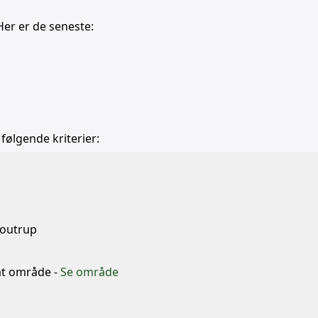
Her er de seneste:
 følgende kriterier:
b
Boutrup
mt område -
Se område