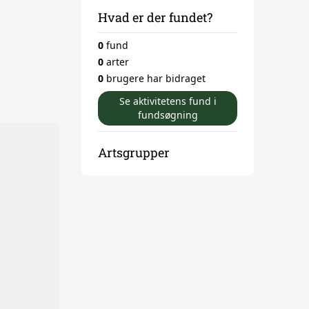
Hvad er der fundet?
0
fund
0
arter
0
brugere har bidraget
Se aktivitetens fund i
fundsøgning
Artsgrupper