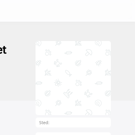
et
Sted: