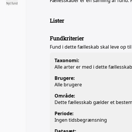
Fællesskaber er en samling af fund. 
Nyt fund
Lister
Fundkriterier
Fund i dette fælleskab skal leve op til
Taxonomi:
Alle arter er med i dette fællesska
Brugere:
Alle brugere
Område:
Dette fællesskab gælder et beste
Periode:
Ingen tidsbegrænsning
Datasæt: