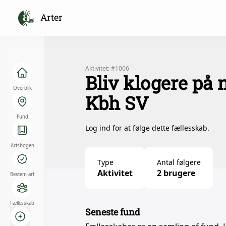
Arter
Aktivitet: #1006
Bliv klogere på
Overblik
Kbh SV
Fund
Log ind for at følge dette fællesskab.
Artsbogen
Type
Antal følgere
Aktivitet
2 brugere
Bestem art
Fællesskab
Seneste fund