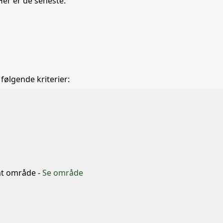
Her er de seneste:
 følgende kriterier:
b
mt område -
Se område